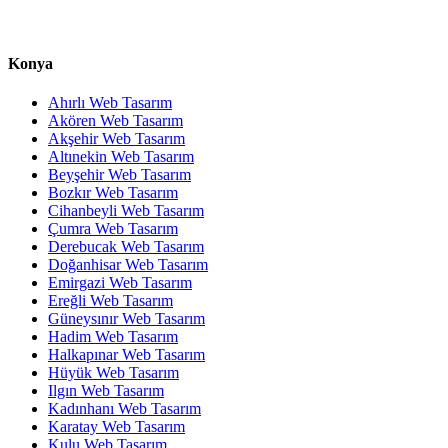
Konya
Ahırlı Web Tasarım
Akören Web Tasarım
Akşehir Web Tasarım
Altınekin Web Tasarım
Beyşehir Web Tasarım
Bozkır Web Tasarım
Cihanbeyli Web Tasarım
Çumra Web Tasarım
Derebucak Web Tasarım
Doğanhisar Web Tasarım
Emirgazi Web Tasarım
Ereğli Web Tasarım
Güneysınır Web Tasarım
Hadim Web Tasarım
Halkapınar Web Tasarım
Hüyük Web Tasarım
Ilgın Web Tasarım
Kadınhanı Web Tasarım
Karatay Web Tasarım
Kulu Web Tasarım