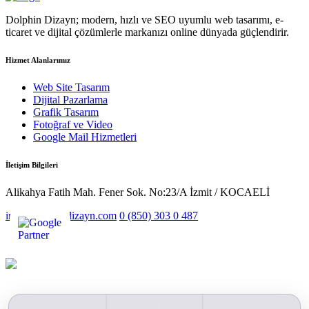
Dolphin Dizayn; modern, hızlı ve SEO uyumlu web tasarımı, e-
ticaret ve dijital çözümlerle markanızı online dünyada güçlendirir.
Hizmet Alanlarımız
Web Site Tasarım
Dijital Pazarlama
Grafik Tasarım
Fotoğraf ve Video
Google Mail Hizmetleri
İletişim Bilgileri
Alikahya Fatih Mah. Fener Sok. No:23/A İzmit / KOCAELİ
info@dolphindizayn.com
0 (850) 303 0 487
Hizmet Bölgelerimiz
Sektörler
Gizlilik Politikası
Hizmet
Sözleşmesi
K.V.K.K.